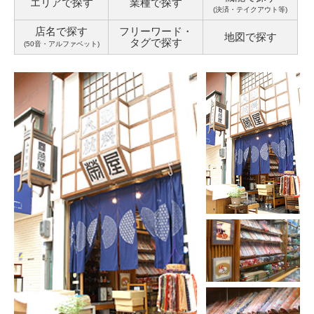
エリアで探す
業種で探す
(決済・テイクアウト等)
店名で探す
フリーワード・
地図で探す
タグ
で探す
(50音・アルファベット)