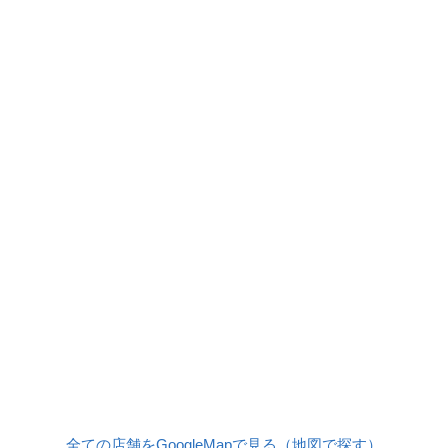
全ての店舗をGoogleMapで見る（地図で探す）