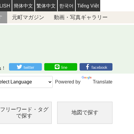
LISH
簡体中文
繁体中文
한국어
Tiếng Việt
す
元町マガジン
動画・写真ギャラリー
twitter
line
facebook
ね！
Powered by
Translate
フリーワード・
タグ
地図で探す
で探す