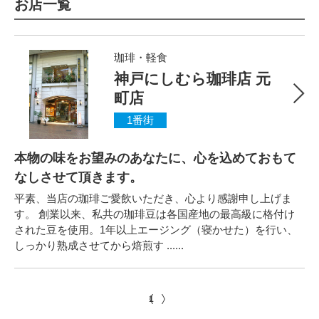
お店一覧
珈琲・軽食
神戸にしむら珈琲店 元
町店
1番街
本物の味をお望みのあなたに、心を込めておもて
なしさせて頂きます。
平素、当店の珈琲ご愛飲いただき、心より感謝申し上げま
す。 創業以来、私共の珈琲豆は各国産地の最高級に格付け
された豆を使用。1年以上エージング（寝かせた）を行い、
しっかり熟成させてから焙煎す ......
1