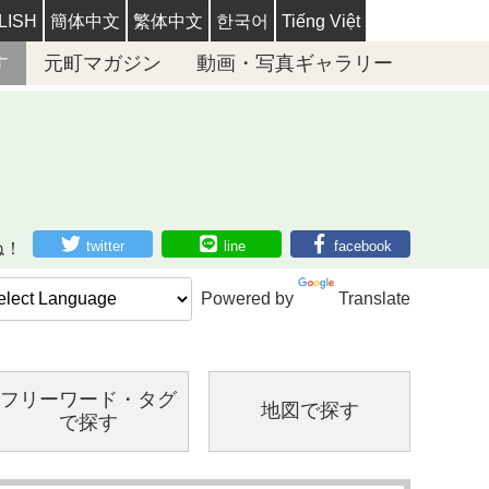
LISH
簡体中文
繁体中文
한국어
Tiếng Việt
す
元町マガジン
動画・写真ギャラリー
twitter
line
facebook
ね！
Powered by
Translate
フリーワード・
タグ
地図で探す
で探す