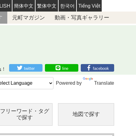
LISH
簡体中文
繁体中文
한국어
Tiếng Việt
す
元町マガジン
動画・写真ギャラリー
twitter
line
facebook
ね！
Powered by
Translate
フリーワード・
タグ
地図で探す
で探す