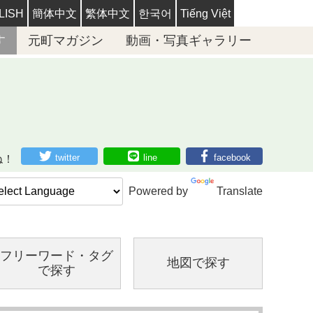
LISH
簡体中文
繁体中文
한국어
Tiếng Việt
す
元町マガジン
動画・写真ギャラリー
twitter
line
facebook
ね！
Powered by
Translate
フリーワード・
タグ
地図で探す
で探す