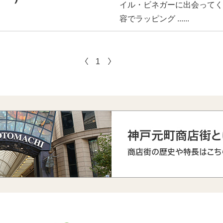
イル・ビネガーに出会ってく
容でラッピング ......
1