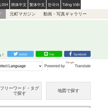
LISH
簡体中文
繁体中文
한국어
Tiếng Việt
す
元町マガジン
動画・写真ギャラリー
twitter
line
facebook
ね！
Powered by
Translate
フリーワード・
タグ
地図で探す
で探す