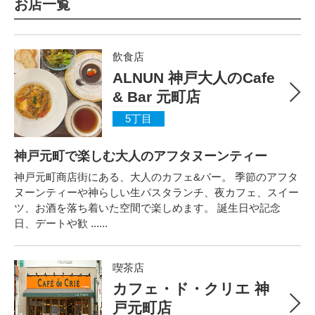
お店一覧
飲食店
ALNUN 神戸大人のCafe
& Bar 元町店
5丁目
神戸元町で楽しむ大人のアフタヌーンティー
神戸元町商店街にある、大人のカフェ&バー。 季節のアフタ
ヌーンティーや神らしい生パスタランチ、夜カフェ、スイー
ツ、お酒を落ち着いた空間で楽しめます。 誕生日や記念
日、デートや歓 ......
喫茶店
カフェ・ド・クリエ 神
戸元町店