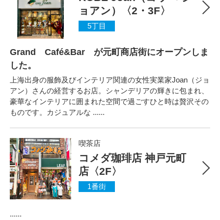
ョアン）〈2・3F〉
5丁目
Grand Café&Bar が元町商店街にオープンしま
した。
上海出身の服飾及びインテリア関連の女性実業家Joan（ジョ
アン）さんの経営するお店。シャンデリアの輝きに包まれ、
豪華なインテリアに囲まれた空間で過ごすひと時は贅沢その
ものです。カジュアルな ......
喫茶店
コメダ珈琲店 神戸元町
店〈2F〉
1番街
......