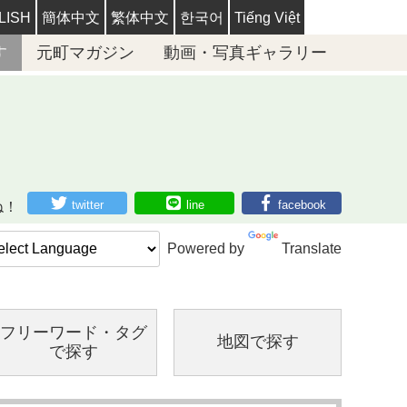
LISH
簡体中文
繁体中文
한국어
Tiếng Việt
す
元町マガジン
動画・写真ギャラリー
twitter
line
facebook
ね！
Powered by
Translate
フリーワード・
タグ
地図で探す
で探す