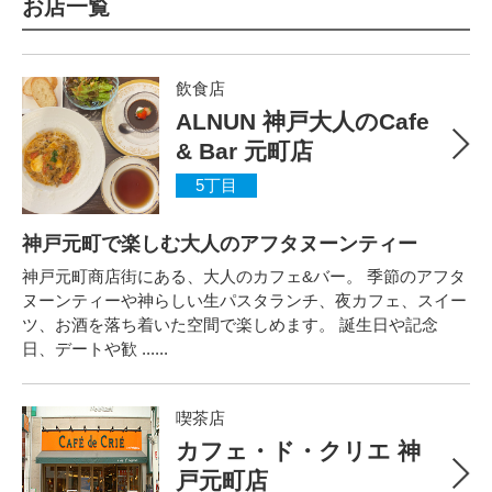
お店一覧
飲食店
ALNUN 神戸大人のCafe
& Bar 元町店
5丁目
神戸元町で楽しむ大人のアフタヌーンティー
神戸元町商店街にある、大人のカフェ&バー。 季節のアフタ
ヌーンティーや神らしい生パスタランチ、夜カフェ、スイー
ツ、お酒を落ち着いた空間で楽しめます。 誕生日や記念
日、デートや歓 ......
喫茶店
カフェ・ド・クリエ 神
戸元町店