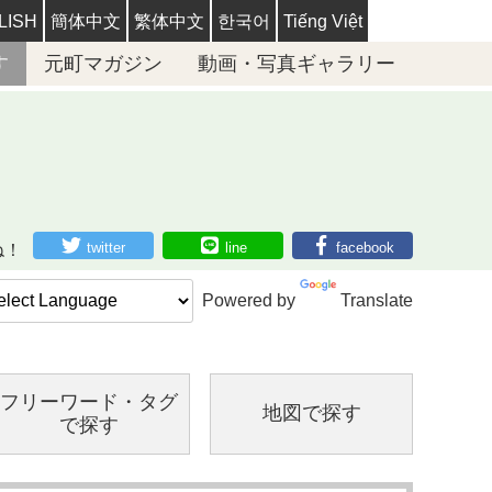
LISH
簡体中文
繁体中文
한국어
Tiếng Việt
す
元町マガジン
動画・写真ギャラリー
twitter
line
facebook
ね！
Powered by
Translate
フリーワード・
タグ
地図で探す
で探す