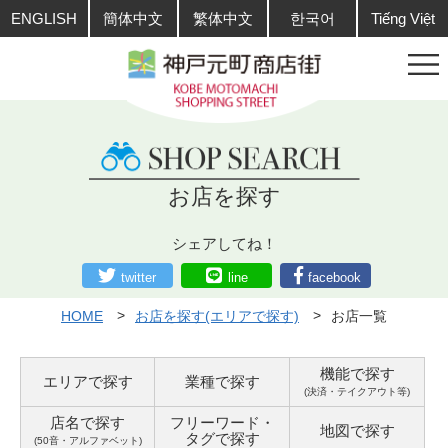
ENGLISH
簡体中文
繁体中文
한국어
Tiếng Việt
お店を探す
シェアしてね！
twitter
line
facebook
HOME
お店を探す(エリアで探す)
お店一覧
機能で探す
エリアで探す
業種で探す
(決済・テイクアウト等)
店名で探す
フリーワード・
地図で探す
タグ
で探す
(50音・アルファベット)