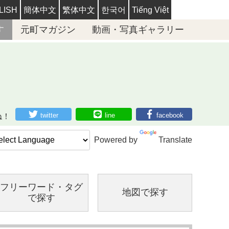
LISH
簡体中文
繁体中文
한국어
Tiếng Việt
す
元町マガジン
動画・写真ギャラリー
twitter
line
facebook
ね！
Powered by
Translate
フリーワード・
タグ
地図で探す
で探す