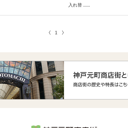
入れ替 ......
1