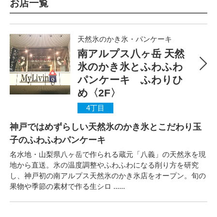
お店一覧
天然氷のかき氷・パンケーキ
南アルプス八ヶ岳 天然
氷のかき氷とふわふわ
パンケーキ ふわりひ
め〈2F〉
4丁目
神戸ではめずらしい天然氷のかき氷とこだわり玉
子のふわふわパンケーキ
名水地・山梨県八ヶ岳で作られる蔵元「八義」の天然氷を現
地から直送。氷の温度調整やふわふわになる削り方を研究
し、神戸初の南アルプス天然氷のかき氷店をオープン。旬の
果物や季節の素材で作る生シロ ......