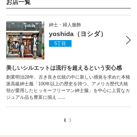
お店一覧
紳士・婦人服飾
yoshida（ヨシダ）
5丁目
美しいシルエットは流行を超えるという安心感
創業明治28年、古き良き伝統の中に新しい感覚を求めた本格
派高級紳士服「100年以上の歴史を持つ、アメリカ歴代大統
領が愛用したヒッキーフリーマン紳士服」を中心に上質なカ
ジュアル品も豊富に揃え ......
1