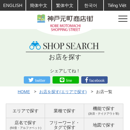
ENGLISH
簡体中文
繁体中文
한국어
Tiếng Việt
お店を探す
シェアしてね！
twitter
line
facebook
HOME
お店を探す(エリアで探す)
お店一覧
機能で探す
エリアで探す
業種で探す
(決済・テイクアウト等)
店名で探す
フリーワード・
地図で探す
タグ
で探す
(50音・アルファベット)