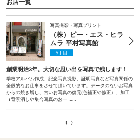
お店一覧
写真撮影・写真プリント
（株）ピー・エス・ヒラ
ムラ 平村写真館
5丁目
創業明治3年。大切な思い出を写真で残します！
学校アルバム作成、記念写真撮影、証明写真など写真関係の
全般的なお仕事をさせて頂いています。データのないお写真
からの焼き増し、古いお写真の復元(色補正や修正）、加工
（背景消しや集合写真のお一 ......
1