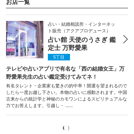
お店一覧
占い・結婚相談所・インターネッ
ト販売（アクアプロデュース）
占い館 天使のうさぎ 鑑
定士 万野愛果
5丁目
テレビや占いアプリで有名な「西の結婚女王」万
野愛果先生の占い鑑定受けてみてネ！
有名タレント・企業家も驚きの的中率！開運を望まれるので
したら一度お越し下さい。本物の占いに感動されます。中国
古来からの統計学と神秘のカモワンによるスピリチュアルな
力でお答えします。引越し・ ......
1