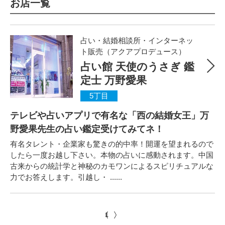
お店一覧
占い・結婚相談所・インターネッ
ト販売（アクアプロデュース）
占い館 天使のうさぎ 鑑
定士 万野愛果
5丁目
テレビや占いアプリで有名な「西の結婚女王」万
野愛果先生の占い鑑定受けてみてネ！
有名タレント・企業家も驚きの的中率！開運を望まれるので
したら一度お越し下さい。本物の占いに感動されます。中国
古来からの統計学と神秘のカモワンによるスピリチュアルな
力でお答えします。引越し・ ......
1