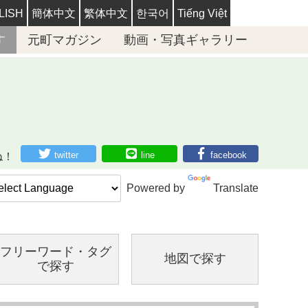
LISH
簡体中文
繁体中文
한국어
Tiếng Việt
す
元町マガジン
動画・写真ギャラリー
twitter
line
facebook
ね！
Powered by
Translate
フリーワード・
タグ
地図で探す
で探す