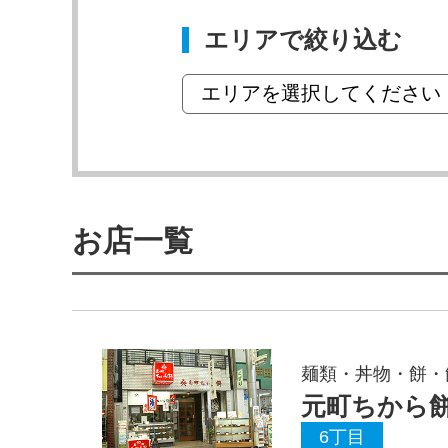
エリアで絞り込む
お店一覧
麺類・丼物・餅・
元町ちから
6丁目