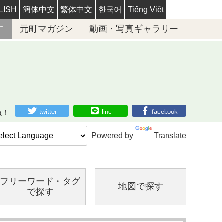
LISH
簡体中文
繁体中文
한국어
Tiếng Việt
す
元町マガジン
動画・写真ギャラリー
twitter
line
facebook
ね！
Powered by
Translate
フリーワード・
タグ
地図で探す
で探す