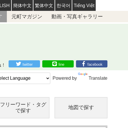
LISH
簡体中文
繁体中文
한국어
Tiếng Việt
す
元町マガジン
動画・写真ギャラリー
twitter
line
facebook
ね！
Powered by
Translate
フリーワード・
タグ
地図で探す
で探す