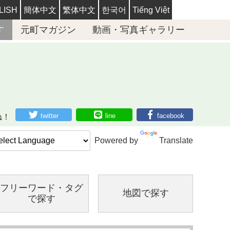
LISH
簡体中文
繁体中文
한국어
Tiếng Việt
す
元町マガジン
動画・写真ギャラリー
twitter
line
facebook
ね！
Powered by
Translate
フリーワード・
タグ
地図で探す
で探す