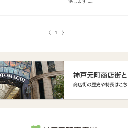
供します ......
1