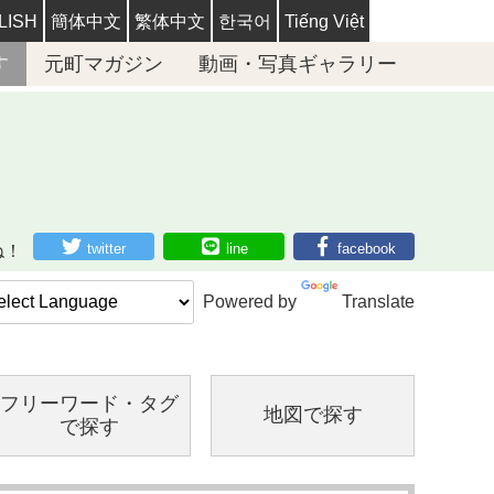
LISH
簡体中文
繁体中文
한국어
Tiếng Việt
す
元町マガジン
動画・写真ギャラリー
twitter
line
facebook
ね！
Powered by
Translate
フリーワード・
タグ
地図で探す
で探す