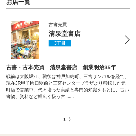
お店一覧
古書売買
清泉堂書店
3丁目
古書・古本売買 清泉堂書店 創業明治35年
戦前は大阪堀江、戦後は神戸加納町、三宮サンパルを経て、
現在JR甲子園口駅前と三宮センタープラザより移転した元
町店で営業中。代々培った実績と専門的知識をもとに、古い
書物、資料など幅広く扱う古 ......
1