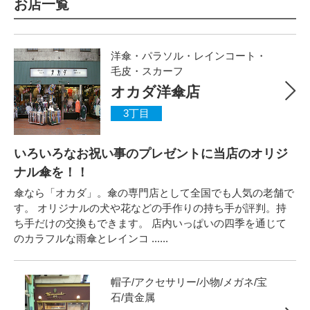
お店一覧
洋傘・パラソル・レインコート・
毛皮・スカーフ
オカダ洋傘店
3丁目
いろいろなお祝い事のプレゼントに当店のオリジ
ナル傘を！！
傘なら「オカダ」。傘の専門店として全国でも人気の老舗で
す。 オリジナルの犬や花などの手作りの持ち手が評判。持
ち手だけの交換もできます。 店内いっぱいの四季を通じて
のカラフルな雨傘とレインコ ......
帽子/アクセサリー/小物/メガネ/宝
石/貴金属