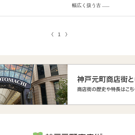
幅広く扱う古 ......
1