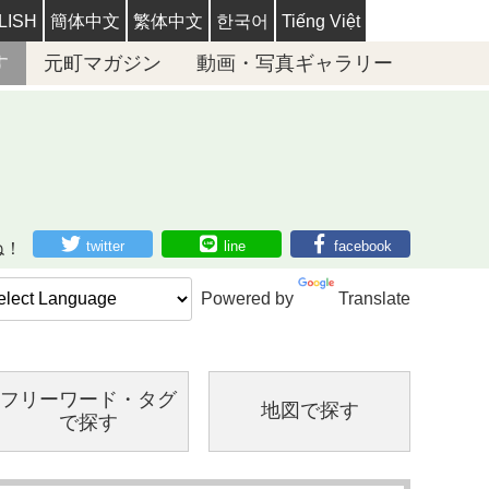
LISH
簡体中文
繁体中文
한국어
Tiếng Việt
す
元町マガジン
動画・写真ギャラリー
twitter
line
facebook
ね！
Powered by
Translate
フリーワード・
タグ
地図で探す
で探す