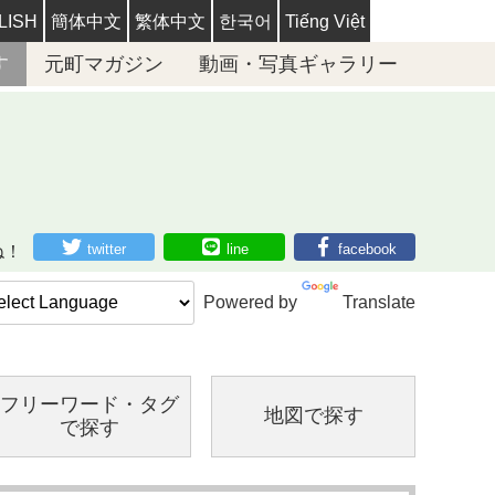
LISH
簡体中文
繁体中文
한국어
Tiếng Việt
す
元町マガジン
動画・写真ギャラリー
twitter
line
facebook
ね！
Powered by
Translate
フリーワード・
タグ
地図で探す
で探す