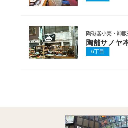
陶磁器小売・卸販
陶舗サノヤ
6丁目