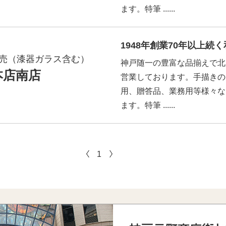
ます。特筆 ......
1948年創業70年以上続
売（漆器ガラス含む）
神戸随一の豊富な品揃えで北
本店南店
営業しております。手描きの
用、贈答品、業務用等様々な
ます。特筆 ......
1