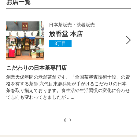
お店一覧
日本茶販売・茶器販売
放香堂 本店
3丁目
こだわりの日本茶専門店
創業天保年間の老舗茶舗です。「全国茶審査技術十段」の資
格を有する茶師 六代目東源兵衛が手がけるこだわりの日本
茶を取り揃えております。食生活や生活習慣の変化に合わせ
て志向も変わってきましたが ......
1