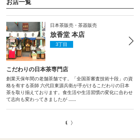
お店一覧
日本茶販売・茶器販売
放香堂 本店
3丁目
こだわりの日本茶専門店
創業天保年間の老舗茶舗です。「全国茶審査技術十段」の資
格を有する茶師 六代目東源兵衛が手がけるこだわりの日本
茶を取り揃えております。食生活や生活習慣の変化に合わせ
て志向も変わってきましたが ......
1