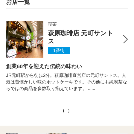
お店一覧
喫茶
萩原珈琲店 元町サント
ス
1番街
創業60年を迎えた伝統の味わい
JR元町駅から徒歩2分。萩原珈琲直営店の元町サントス。人
気は昔懐かしい味のホットケーキです。その他にも純喫茶な
らではの商品を多数取り揃えています。 ......
1