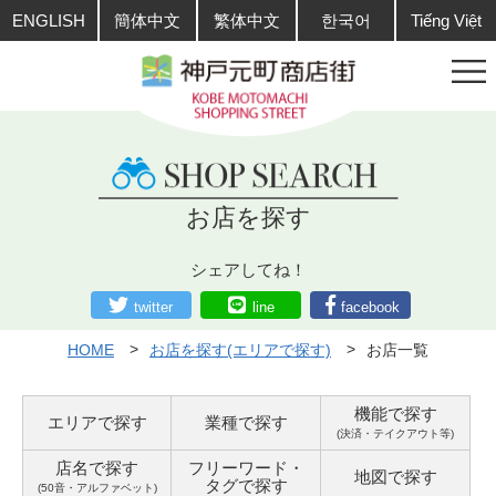
ENGLISH
簡体中文
繁体中文
한국어
Tiếng Việt
お店を探す
シェアしてね！
twitter
line
facebook
HOME
お店を探す(エリアで探す)
お店一覧
機能で探す
エリアで探す
業種で探す
(決済・テイクアウト等)
店名で探す
フリーワード・
地図で探す
タグ
で探す
(50音・アルファベット)