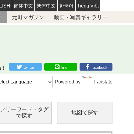
LISH
簡体中文
繁体中文
한국어
Tiếng Việt
す
元町マガジン
動画・写真ギャラリー
twitter
line
facebook
ね！
Powered by
Translate
フリーワード・
タグ
地図で探す
で探す