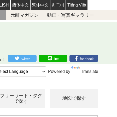
LISH
簡体中文
繁体中文
한국어
Tiếng Việt
す
元町マガジン
動画・写真ギャラリー
twitter
line
facebook
ね！
Powered by
Translate
フリーワード・
タグ
地図で探す
で探す