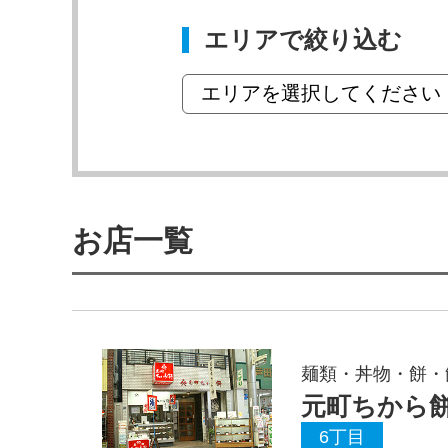
エリアで絞り込む
お店一覧
麺類・丼物・餅・
元町ちから
6丁目