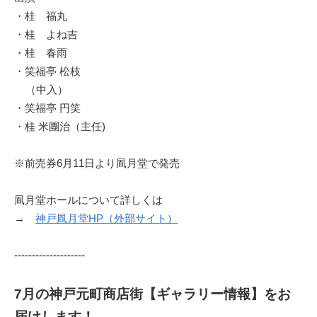
・桂 福丸
・桂 よね吉
・桂 春雨
・笑福亭 松枝
（中入）
・笑福亭 円笑
・桂 米團治（主任)
※前売券6月11日より凮月堂で発売
凮月堂ホールについて詳しくは
→
神戸凮月堂HP（外部サイト）
--------------------
7月の神戸元町商店街【ギャラリー情報】をお
届けします！