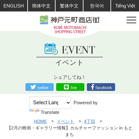
ENGLISH
簡体中文
繁体中文
한국어
Tiếng Việt
イベント
シェアしてね！
twitter
line
facebook
Powered by
Translate
HOME
イベント
4丁目
【2月の映画・ギャラリー情報】カルチャーファッション in もと
まち