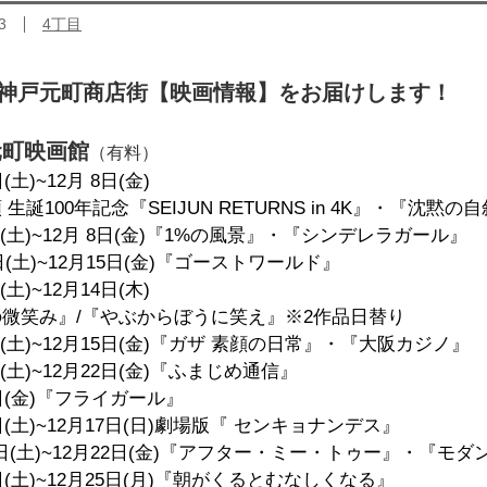
3
4丁目
の神戸元町商店街【映画情報】をお届けします！
元町映画館
（有料）
(土)~12月 8日(金)
生誕100年記念『SEIJUN RETURNS in 4K』・『沈黙の
日(土)~12月 8日(金)『1%の風景』・『シンデレラガール』
日(土)~12月15日(金)『ゴーストワールド』
(土)~12月14日(木)
微笑み』/『やぶからぼうに笑え』※2作品日替り
日(土)~12月15日(金)『ガザ 素顔の日常』・『大阪カジノ』
日(土)~12月22日(金)『ふまじめ通信』
日(金)『フライガール』
日(土)~12月17日(日)劇場版『 センキョナンデス』
6日(土)~12月22日(金)『アフター・ミー・トゥー』・『モ
日(土)~12月25日(月)『朝がくるとむなしくなる』