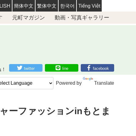
LISH
簡体中文
繁体中文
한국어
Tiếng Việt
す
元町マガジン
動画・写真ギャラリー
twitter
line
facebook
ね！
Powered by
Translate
チャーファッションinもとま