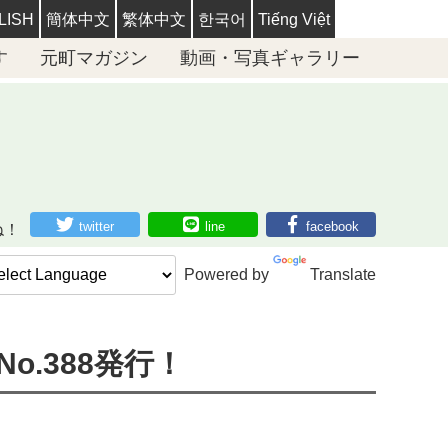
LISH
簡体中文
繁体中文
한국어
Tiếng Việt
す
元町マガジン
動画・写真ギャラリー
twitter
line
facebook
ね！
Powered by
Translate
o.388発行！