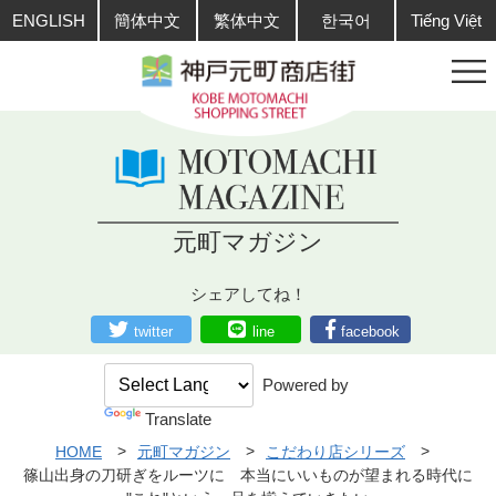
ENGLISH
簡体中文
繁体中文
한국어
Tiếng Việt
元町マガジン
シェアしてね！
twitter
line
facebook
Powered by
Translate
HOME
元町マガジン
こだわり店シリーズ
篠山出身の刀研ぎをルーツに 本当にいいものが望まれる時代に