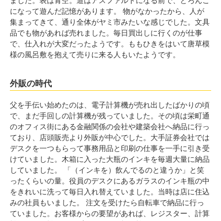
ました。表は青空。道はアスファルトになる前で、どろんこ
になって遊んだ記憶があります。 物がなかったから、人が
集まってきて、通り全体がヤミ市みたいな感じでした。文具
品でも物があれば売れました。毎日買出しに行くのが仕事
で、仕入れが大変だったようです。ももひきをはいて唐草模
様の風呂敷を抱えて売りに来る人もいたようです。
外販の時代
父を手伝い始めたのは、電子計算機が売れ出したばかりの頃
で、まだ手回しの計算機が残っていました。その頃は栄町通
のオフィス街にある金融関係の会社や建築会社へ納品に行っ
ており、店頭販売より外販が中心でした。大手証券会社では
デスクを一つもらって事務用品と印刷の仕事を一手に引き受
けていました。木箱に入った大瓶のインキを毎週大量に納品
していました。 「（インキを）飲んでるのと違うか」と笑
ったくらいの量。役員のデスクにあるガラスのインキ瓶の中
をきれいに洗って毎日入れ替えていました。当時は店に住込
みの社員もいました。 注文を受けたら自転車で納品に行っ
ていました。お客様からの要望があれば、レジスター、計算