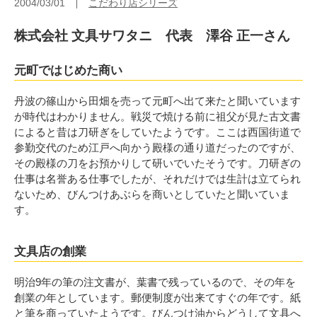
2004/03/01
こだわり店シリーズ
株式会社 文具サワタニ 代表 澤谷 正一さん
元町ではじめた商い
丹波の篠山から田畑を売って元町へ出て来たと聞いています
が時代はわかりません。戦災で焼ける前に祖父が見た古文書
によると昔は刀研ぎをしていたようです。ここは西国街道で
参勤交代のため江戸へ向かう殿様の通り道だったのですが、
その殿様の刀をお預かりして研いでいたそうです。刀研ぎの
仕事は名誉ある仕事でしたが、それだけでは生計は立てられ
ないため、びんつけあぶらを商いとしていたと聞いていま
す。
文具店の創業
明治9年の筆の注文書が、葉書で残っているので、その年を
創業の年としています。郵便制度が出来てすぐの年です。紙
と筆を商っていたようです。びんつけ油からどうして文具へ