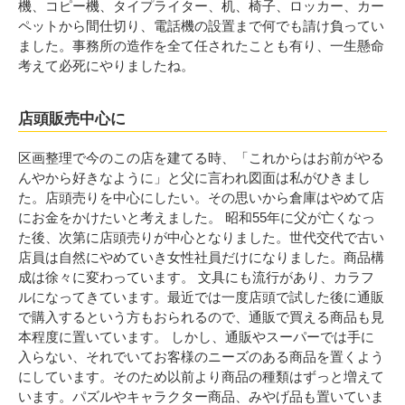
機、コピー機、タイプライター、机、椅子、ロッカー、カー
ペットから間仕切り、電話機の設置まで何でも請け負ってい
ました。事務所の造作を全て任されたことも有り、一生懸命
考えて必死にやりましたね。
店頭販売中心に
区画整理で今のこの店を建てる時、「これからはお前がやる
んやから好きなように」と父に言われ図面は私がひきまし
た。店頭売りを中心にしたい。その思いから倉庫はやめて店
にお金をかけたいと考えました。 昭和55年に父が亡くなっ
た後、次第に店頭売りが中心となりました。世代交代で古い
店員は自然にやめていき女性社員だけになりました。商品構
成は徐々に変わっています。 文具にも流行があり、カラフ
ルになってきています。最近では一度店頭で試した後に通販
で購入するという方もおられるので、通販で買える商品も見
本程度に置いています。 しかし、通販やスーパーでは手に
入らない、それでいてお客様のニーズのある商品を置くよう
にしています。そのため以前より商品の種類はずっと増えて
います。パズルやキャラクター商品、みやげ品も置いていま