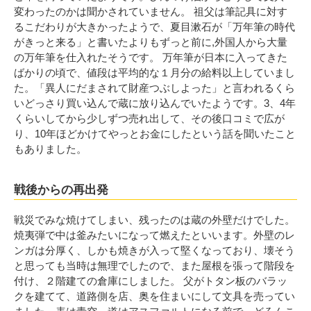
変わったのかは聞かされていません。 祖父は筆記具に対す
るこだわりが大きかったようで、夏目漱石が「万年筆の時代
がきっと来る」と書いたよりもずっと前に,外国人から大量
の万年筆を仕入れたそうです。 万年筆が日本に入ってきた
ばかりの頃で、値段は平均的な１月分の給料以上していまし
た。「異人にだまされて財産つぶしよった」と言われるくら
いどっさり買い込んで蔵に放り込んでいたようです。3、4年
くらいしてから少しずつ売れ出して、その後口コミで広が
り、10年ほどかけてやっとお金にしたという話を聞いたこと
もありました。
戦後からの再出発
戦災でみな焼けてしまい、残ったのは蔵の外壁だけでした。
焼夷弾で中は釜みたいになって燃えたといいます。外壁のレ
ンガは分厚く、しかも焼きが入って堅くなっており、壊そう
と思っても当時は無理でしたので、また屋根を張って階段を
付け、２階建ての倉庫にしました。 父がトタン板のバラッ
クを建てて、道路側を店、奥を住まいにして文具を売ってい