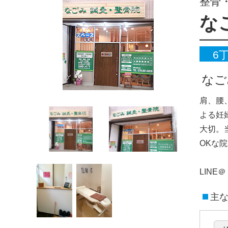
整骨
な
6
なご
肩、腰
よる妊
大切。
OKな
LINE＠
主