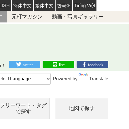
LISH
簡体中文
繁体中文
한국어
Tiếng Việt
す
元町マガジン
動画・写真ギャラリー
twitter
line
facebook
ね！
Powered by
Translate
フリーワード・
タグ
地図で探す
で探す