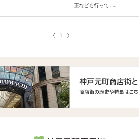
正なども行って ......
1