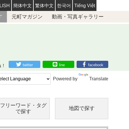
LISH
簡体中文
繁体中文
한국어
Tiếng Việt
す
元町マガジン
動画・写真ギャラリー
twitter
line
facebook
ね！
Powered by
Translate
フリーワード・
タグ
地図で探す
で探す