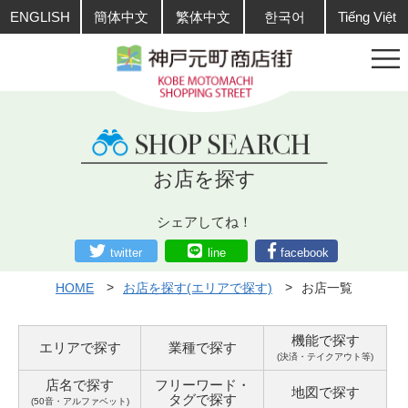
ENGLISH
簡体中文
繁体中文
한국어
Tiếng Việt
お店を探す
シェアしてね！
twitter
line
facebook
HOME
お店を探す(エリアで探す)
お店一覧
機能で探す
エリアで探す
業種で探す
(決済・テイクアウト等)
店名で探す
フリーワード・
地図で探す
タグ
で探す
(50音・アルファベット)