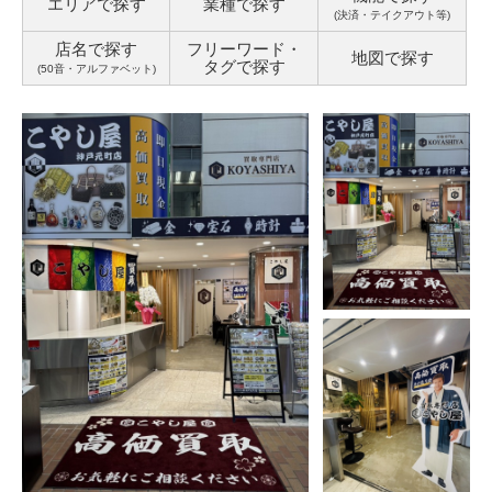
エリアで探す
業種で探す
(決済・テイクアウト等)
店名で探す
フリーワード・
地図で探す
タグ
で探す
(50音・アルファベット)