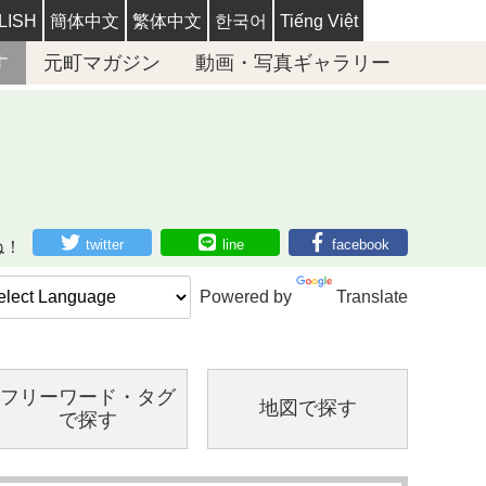
LISH
簡体中文
繁体中文
한국어
Tiếng Việt
す
元町マガジン
動画・写真ギャラリー
twitter
line
facebook
ね！
Powered by
Translate
フリーワード・
タグ
地図で探す
で探す