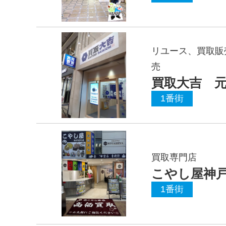
リユース、買取販
売
買取大吉 
1番街
買取専門店
こやし屋神
1番街