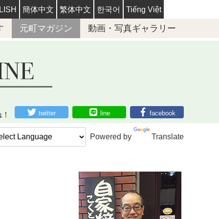
LISH
簡体中文
繁体中文
한국어
Tiếng Việt
す
元町マガジン
動画・写真ギャラリー
twitter
line
facebook
ね！
Powered by
Translate