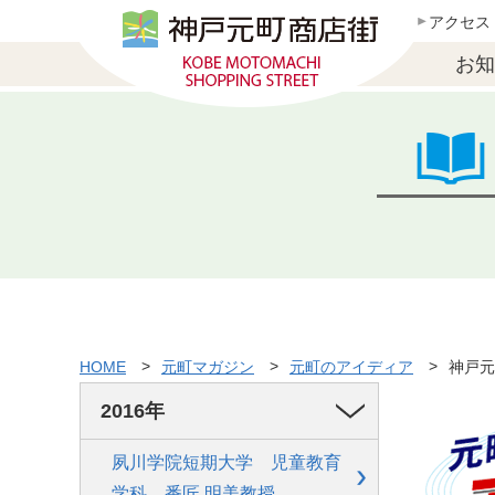
アクセス
お知
HOME
元町マガジン
元町のアイディア
神戸元
2016年
夙川学院短期大学 児童教育
学科 番匠 明美教授