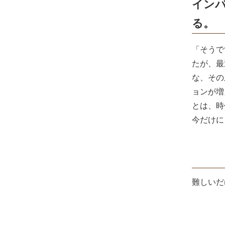
イン
る。
「そうで
たが、最
な、その
ョンが増
とは、時
今だけに
難しいだ