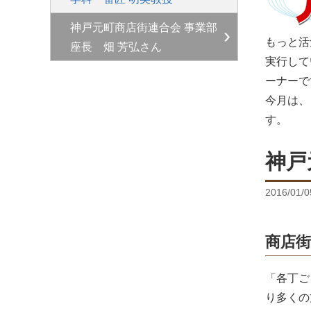
神戸元町商店街連合会 事業部
もっと活
座長 畑 芳弘さん
実行して
ーナーで
今月は、
す。
神戸
2016/01/0
商店
「各丁ご
り多くの