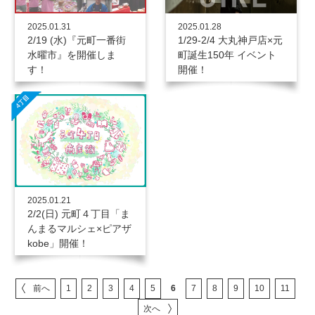
2025.01.28
2025.01.31
1/29-2/4 大丸神戸店×元
2/19 (水)『元町一番街
町誕生150年 イベント
水曜市』を開催しま
開催！
す！
2025.01.21
2/2(日) 元町４丁目「ま
んまるマルシェ×ピアザ
kobe」開催！
前へ
1
2
3
4
5
6
7
8
9
10
11
次へ