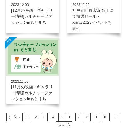
2023.12.03
2023.11.29
[12月の映画・ギャラリ
神戸元町商店街 各丁に
ー情報]カルチャーファ
て抽選セール・
ッションinもとまち
Xmas2023イベントを
開催
2023.11.03
[11月の映画・ギャラリ
ー情報]カルチャーファ
ッションinもとまち
前へ
1
2
3
4
5
6
7
8
9
10
11
次へ