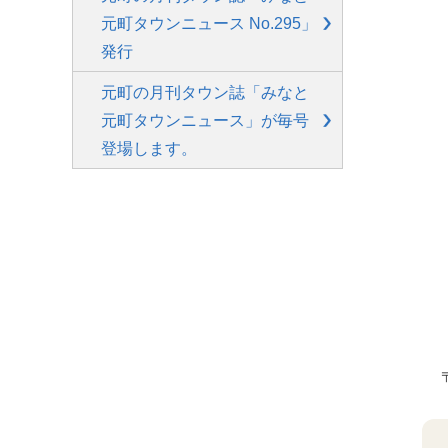
元町タウンニュース No.295」
発行
元町の月刊タウン誌「みなと
元町タウンニュース」が毎号
登場します。