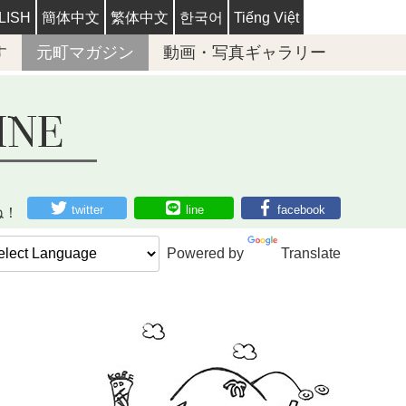
LISH
簡体中文
繁体中文
한국어
Tiếng Việt
す
元町マガジン
動画・写真ギャラリー
twitter
line
facebook
ね！
Powered by
Translate