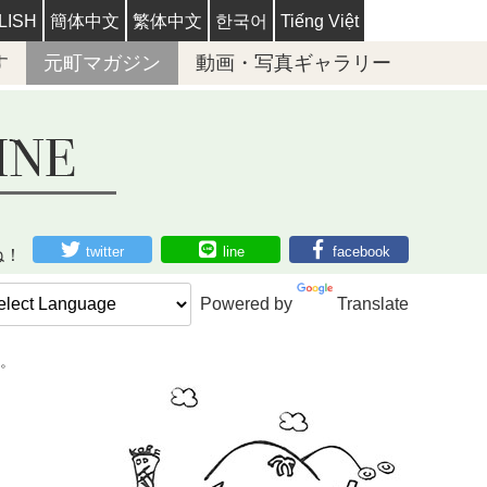
LISH
簡体中文
繁体中文
한국어
Tiếng Việt
す
元町マガジン
動画・写真ギャラリー
twitter
line
facebook
ね！
Powered by
Translate
。