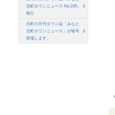
元町タウンニュース No.295」
発行
元町の月刊タウン誌「みなと
元町タウンニュース」が毎号
登場します。