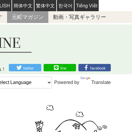
LISH
簡体中文
繁体中文
한국어
Tiếng Việt
す
元町マガジン
動画・写真ギャラリー
twitter
line
facebook
ね！
Powered by
Translate